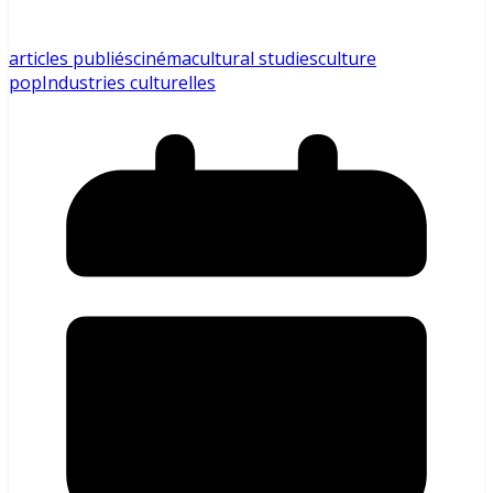
articles publiés
cinéma
cultural studies
culture
pop
Industries culturelles