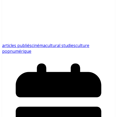
articles publiés
cinéma
cultural studies
culture
pop
numérique