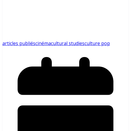
articles publiés
cinéma
cultural studies
culture pop