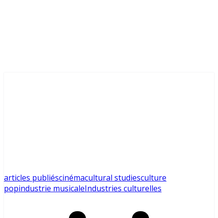
articles publiés
cinéma
cultural studies
culture
pop
industrie musicale
Industries culturelles