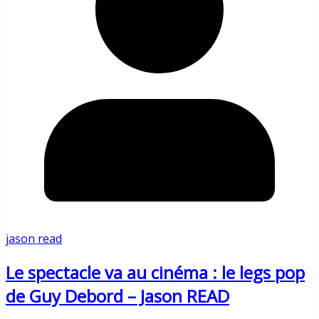
jason read
Le spectacle va au cinéma : le legs pop
de Guy Debord – Jason READ