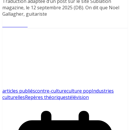
Traduction adaptée d’un post sur le site Sublation
magazine, le 12 septembre 2025 (DB). On dit que Noel
Gallagher, guitariste
Lire l'article
articles publiés
contre-culture
culture pop
Industries
culturelles
Repères théoriques
télévision