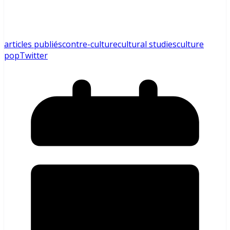
articles publiés
contre-culture
cultural studies
culture
pop
Twitter