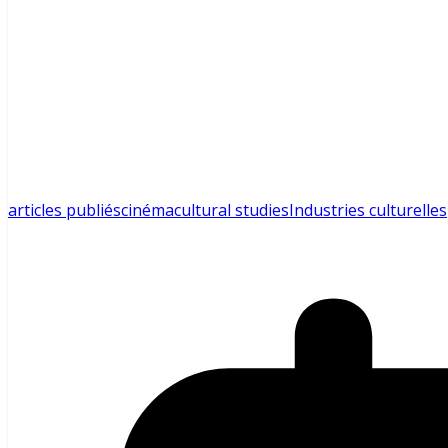
articles publiés
cinéma
cultural studies
Industries culturelles