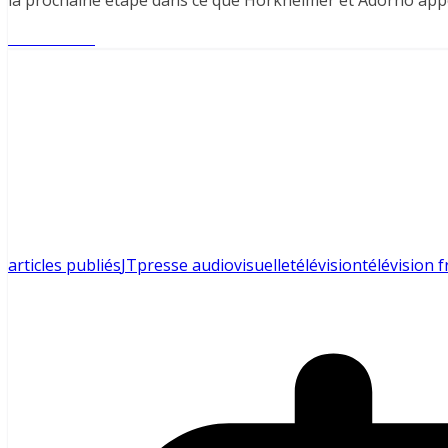
la prochaine étape dans ce que Horkheimer et Adorno appell
Lire l'article
articles publiés
JT
presse audiovisuelle
télévision
télévision 