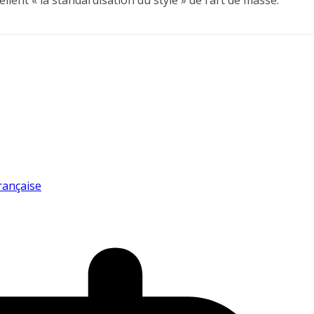
ent « la standardisation du style » de l’art de masse.
française