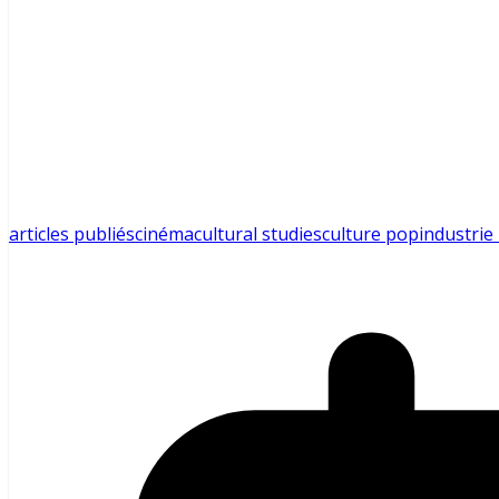
articles publiés
cinéma
cultural studies
culture pop
industrie