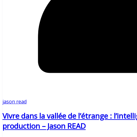
jason read
Vivre dans la vallée de l’étrange : l’intell
production – Jason READ