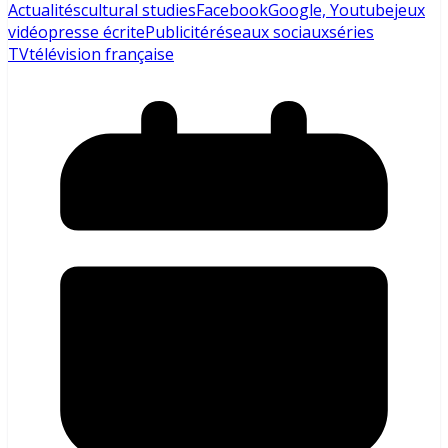
Actualités
cultural studies
Facebook
Google, Youtube
jeux
vidéo
presse écrite
Publicité
réseaux sociaux
séries
TV
télévision française