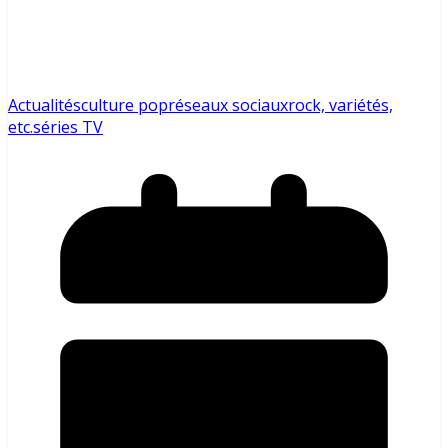
Actualités
culture pop
réseaux sociaux
rock, variétés,
etc.
séries TV