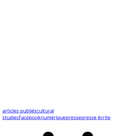
articles publiés
cultural
studies
Facebook
numérique
presse
presse écrite