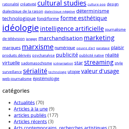
cultural studies
créativité
design
rationalité
culture pop
déterminisme
dialectique de la raison
dialectique négative
forme esthétique
technologique
fond/forme
idéologie
intelligence artificielle
journalisme
marketing
marchandisation
de télévision
langage
marxisme
plaisir
marques
numérique
oeuvre d'art
parataxe
publicité
réalité
produits dérivés
psychanalyse
publicité native
streaming
virtuelle
star
sadomasochisme
style
scénarisation
sérialité
valeur d'usage
utopie
surveillance
technologie
épistémologie
web-journalisme
catégories
Actualités
(70)
Articles à la une
(9)
articles publiés
(177)
Articles récents
(3)
Arts contemporains, recherches artistiques
(17)