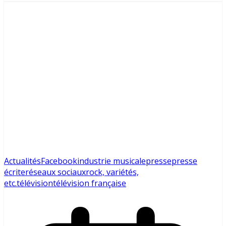
Actualités
Facebook
industrie musicale
presse
presse
écrite
réseaux sociaux
rock, variétés,
etc.
télévision
télévision française