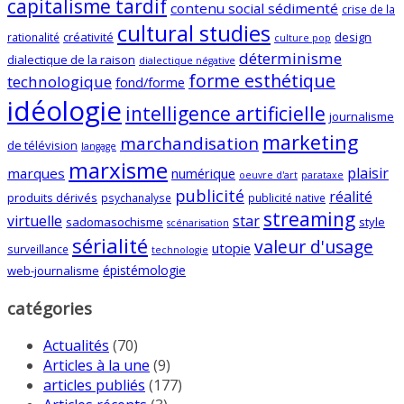
capitalisme tardif
contenu social sédimenté
crise de la
cultural studies
créativité
design
rationalité
culture pop
déterminisme
dialectique de la raison
dialectique négative
forme esthétique
technologique
fond/forme
idéologie
intelligence artificielle
journalisme
marketing
marchandisation
de télévision
langage
marxisme
plaisir
marques
numérique
oeuvre d'art
parataxe
publicité
réalité
produits dérivés
psychanalyse
publicité native
streaming
virtuelle
star
sadomasochisme
style
scénarisation
sérialité
valeur d'usage
utopie
surveillance
technologie
épistémologie
web-journalisme
catégories
Actualités
(70)
Articles à la une
(9)
articles publiés
(177)