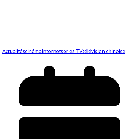
Actualités
cinéma
Internet
séries TV
télévision chinoise