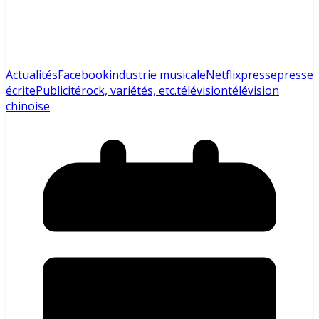
Actualités
Facebook
industrie musicale
Netflix
presse
presse
écrite
Publicité
rock, variétés, etc.
télévision
télévision
chinoise