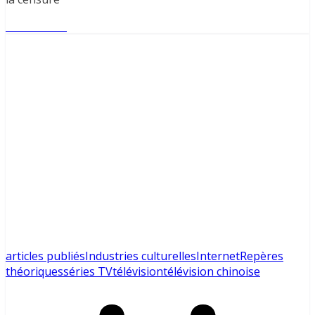
Lire l'article
articles publiés
Industries culturelles
Internet
Repères
théoriques
séries TV
télévision
télévision chinoise