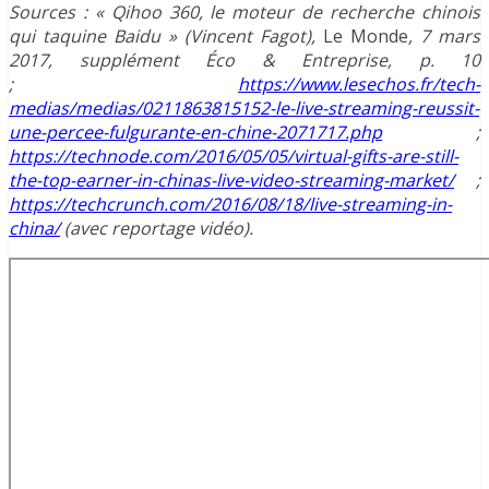
Sources : « Qihoo 360, le moteur de recherche chinois
qui taquine Baidu » (Vincent Fagot),
Le Monde
, 7 mars
2017, supplément Éco & Entreprise, p. 10
;
https://www.lesechos.fr/tech-
medias/medias/0211863815152-le-live-streaming-reussit-
une-percee-fulgurante-en-chine-2071717.php
;
https://technode.com/2016/05/05/virtual-gifts-are-still-
the-top-earner-in-chinas-live-video-streaming-market/
;
https://techcrunch.com/2016/08/18/live-streaming-in-
china/
(avec reportage vidéo).