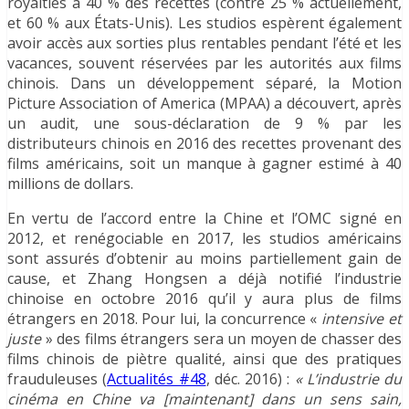
royalties à 40 % des recettes (contre 25 % actuellement,
et 60 % aux États-Unis). Les studios espèrent également
avoir accès aux sorties plus rentables pendant l’été et les
vacances, souvent réservées par les autorités aux films
chinois. Dans un développement séparé, la Motion
Picture Association of America (MPAA) a découvert, après
un audit, une sous-déclaration de 9 % par les
distributeurs chinois en 2016 des recettes provenant des
films américains, soit un manque à gagner estimé à 40
millions de dollars.
En vertu de l’accord entre la Chine et l’OMC signé en
2012, et renégociable en 2017, les studios américains
sont assurés d’obtenir au moins partiellement gain de
cause, et Zhang Hongsen a déjà notifié l’industrie
chinoise en octobre 2016 qu’il y aura plus de films
étrangers en 2018. Pour lui, la concurrence «
intensive et
juste
» des films étrangers sera un moyen de chasser des
films chinois de piètre qualité, ainsi que des pratiques
frauduleuses (
Actualités #48
, déc. 2016) :
« L’industrie du
cinéma en Chine va [maintenant] dans un sens sain,