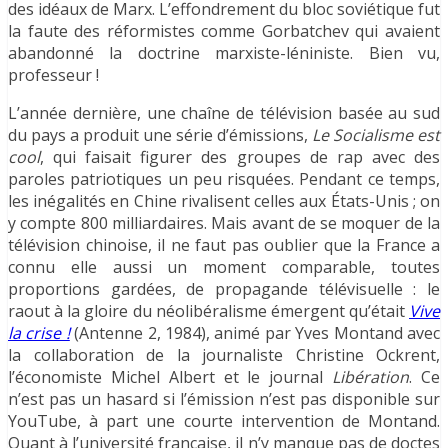
des idéaux de Marx. L’effondrement du bloc soviétique fut
la faute des réformistes comme Gorbatchev qui avaient
abandonné la doctrine marxiste-léniniste. Bien vu,
professeur !
L’année dernière, une chaîne de télévision basée au sud
du pays a produit une série d’émissions,
Le Socialisme est
cool
, qui faisait figurer des groupes de rap avec des
paroles patriotiques un peu risquées. Pendant ce temps,
les inégalités en Chine rivalisent celles aux États-Unis ; on
y compte 800 milliardaires. Mais avant de se moquer de la
télévision chinoise, il ne faut pas oublier que la France a
connu elle aussi un moment comparable, toutes
proportions gardées, de propagande télévisuelle : le
raout à la gloire du néolibéralisme émergent qu’était
Vive
la crise !
(Antenne 2, 1984), animé par Yves Montand avec
la collaboration de la journaliste Christine Ockrent,
l’économiste Michel Albert et le journal
Libération
. Ce
n’est pas un hasard si l’émission n’est pas disponible sur
YouTube, à part une courte intervention de Montand.
Quant à l’université française, il n’y manque pas de doctes