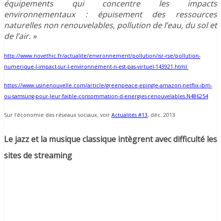
équipements qui concentre les impacts
environnementaux : épuisement des ressources
naturelles non renouvelables, pollution de l’eau, du sol et
de l’air. »
http://www.novethic.fr/actualite/environnement/pollution/isr-rse/pollution-
numerique-l-impact-sur-l-environnement-n-est-pas-virtuel-143921.html
https://www.usinenouvelle.com/article/greenpeace-epingle-amazon-netflix-ibm-
ou-samsung-pour-leur-faible-consommation-d-energies-renouvelables.N486254
Sur l’économie des réseaux sociaux, voir
Actualités #13
, déc. 2013
Le jazz et la musique classique intègrent avec difficulté les
sites de streaming