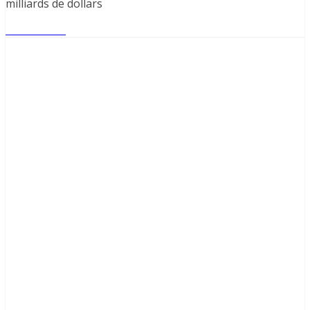
milliards de dollars
Lire l'article