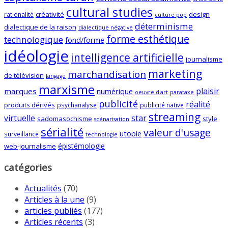
cultural studies
créativité
design
rationalité
culture pop
déterminisme
dialectique de la raison
dialectique négative
forme esthétique
technologique
fond/forme
idéologie
intelligence artificielle
journalisme
marketing
marchandisation
de télévision
langage
marxisme
plaisir
marques
numérique
oeuvre d'art
parataxe
publicité
réalité
produits dérivés
psychanalyse
publicité native
streaming
virtuelle
star
sadomasochisme
style
scénarisation
sérialité
valeur d'usage
utopie
surveillance
technologie
épistémologie
web-journalisme
catégories
Actualités
(70)
Articles à la une
(9)
articles publiés
(177)
Articles récents
(3)