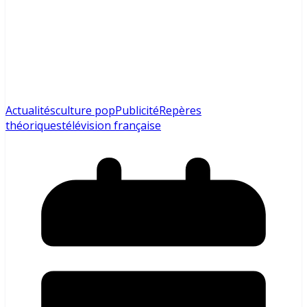
Actualités
culture pop
Publicité
Repères
théoriques
télévision française