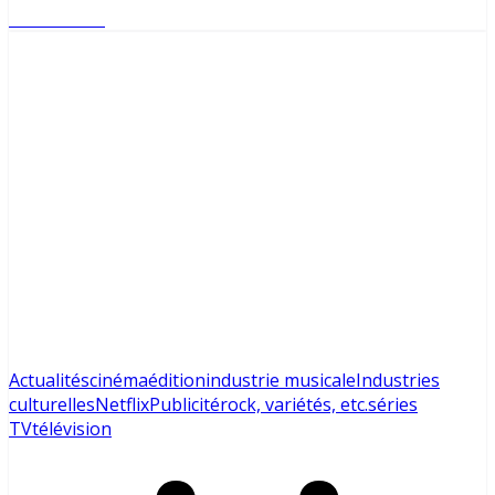
Lire l'article
Actualités
cinéma
édition
industrie musicale
Industries
culturelles
Netflix
Publicité
rock, variétés, etc.
séries
TV
télévision