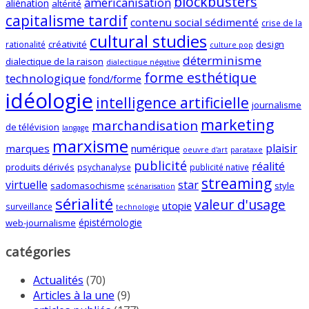
blockbusters
américanisation
aliénation
altérité
capitalisme tardif
contenu social sédimenté
crise de la
cultural studies
créativité
design
rationalité
culture pop
déterminisme
dialectique de la raison
dialectique négative
forme esthétique
technologique
fond/forme
idéologie
intelligence artificielle
journalisme
marketing
marchandisation
de télévision
langage
marxisme
plaisir
marques
numérique
oeuvre d'art
parataxe
publicité
réalité
produits dérivés
psychanalyse
publicité native
streaming
virtuelle
star
sadomasochisme
style
scénarisation
sérialité
valeur d'usage
utopie
surveillance
technologie
épistémologie
web-journalisme
catégories
Actualités
(70)
Articles à la une
(9)