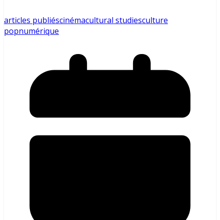
articles publiés
cinéma
cultural studies
culture
pop
numérique