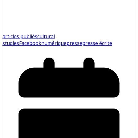
articles publiés
cultural
studies
Facebook
numérique
presse
presse écrite