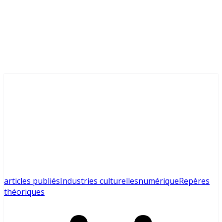
articles publiés
Industries culturelles
numérique
Repères
théoriques