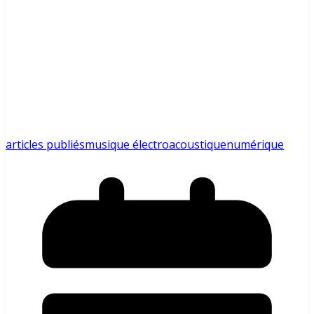
articles publiés
musique électroacoustique
numérique