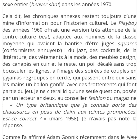
sexe entier (
beaver shot
) dans les années 1970.
Cela dit, les chroniques annexes restent toujours d’une
mine d’information pour l’historien culturel. Le
Playboy
des années 1960 offrait une version très atténuée de la
contre-culture
beat
, adaptée aux hommes de la classe
moyenne qui avaient la hantise d’être jugés
squares
(conformistes ennuyeux) : du jazz, des cocktails, de la
littérature, des vêtements à la mode, des meubles design,
des canapés en cuir et le reste, un poil décalé sans trop
bousculer les lignes, à l’image des soirées de couples en
pyjamas regroupés en cercle, qui passent entre eux sans
les mains un ballon gonflé, avec des frottements qui font
partie du jeu. Je ne citerai ici qu’une seule question, posée
par un lecteur anxieux, au conseiller
fashion
du magazine
: «
Un type britannique que je connais porte des
chaussures en peau de daim aux teintes prononcées.
Est-ce correct ?
» (mars 1958). Je n’avais pas noté la
réponse.
Comme l’a affirmé Adam Gopnik récemment dans le
New