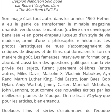
L’espion Napoleon Solo (joué
par Robert Vaughan) dans
« The Man from UNCLE »
Son image était tout autre dans les années 1960. Hefner
a eu le génie de transformer le minable magazine
onaniste vendu sous le manteau (ou livré en « enveloppe
banalisée ») en porte-drapeau luxueux d’un style de vie
moderne, armé d’une « philosophie » hédoniste. Les
photos (artistiques) de nues s’accompagnaient de
critiques de disques et de films, qui donnaient le ton en
matière de goût. Les fameuses interviews en format long,
abordant aussi bien des questions politiques que la vie
privée des sujets, furent justement célèbres (entre
autres, Miles Davis, Malcolm X, Vladimir Nabokov, Ayn
Rand, Martin Luther King, Fidel Castro, Joan Baez, Bob
Dylan, Andy Warhol, Jimmy Carter, Marshall McLuhan,
John Lennon), tout comme des nouvelles écrites par les
meilleures plumes de l’époque. On ne lisait
Playboy
que
pour les articles, bien entendu.
Quelques films et séries d’espionnage de l’époque