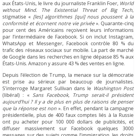
aux États-Unis, le livre du journaliste Franklin Foer,
World
without Mind. The Existential Threat of Big Tech
,
stigmatise «
[les] algorithmes [qui] nous poussent à la
conformité et écornent notre vie privée
». Quarante-cinq
pour cent des Américains reçoivent leurs informations
par l’intermédiaire de Facebook. Si on inclut Instagram,
WhatsApp et Messenger, Facebook contrôle 80 % du
trafic des réseaux sociaux sur mobile. La part de marché
de Google dans les recherches en ligne dépasse 85 % aux
États-Unis. Amazon y assure 43 % des ventes en ligne.
Depuis l’élection de Trump, la menace sur la démocratie
est prise au sérieux par beaucoup de journalistes.
S’interroge Margaret Sullivan dans le
Washington Post
(libéral) : «
Sans Facebook, Trump serait-il président
aujourd’hui ? Il y a de plus en plus de raisons de penser
que la réponse est non
». En effet, pendant la campagne
présidentielle, plus de 400 faux comptes liés à la Russie
ont pu acheter pour 100 000 dollars de publicités, et
diffuser massivement sur Facebook quelques 3000
messages sur des sujets comme l’immigration, les droits