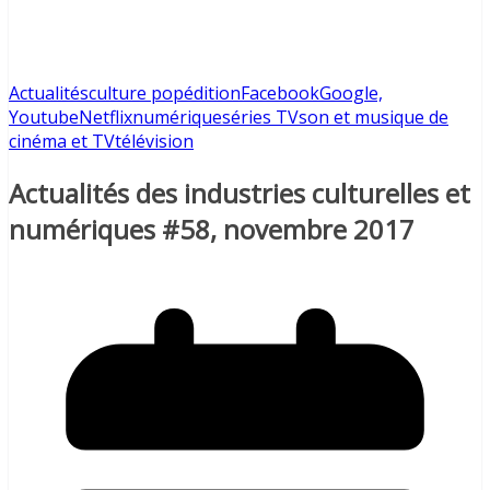
Actualités
culture pop
édition
Facebook
Google,
Youtube
Netflix
numérique
séries TV
son et musique de
cinéma et TV
télévision
Actualités des industries culturelles et
numériques #58, novembre 2017