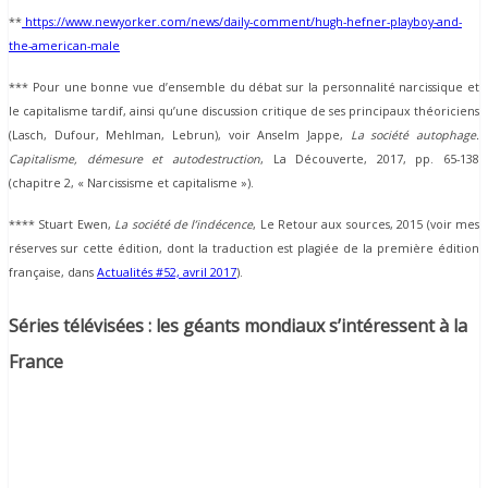
**
https://www.newyorker.com/news/daily-comment/hugh-hefner-playboy-and-
the-american-male
*** Pour une bonne vue d’ensemble du débat sur la personnalité narcissique et
le capitalisme tardif, ainsi qu’une discussion critique de ses principaux théoriciens
(Lasch, Dufour, Mehlman, Lebrun), voir Anselm Jappe,
La société autophage.
Capitalisme, démesure et autodestruction
, La Découverte, 2017, pp. 65-138
(chapitre 2, « Narcissisme et capitalisme »).
**** Stuart Ewen,
La société de l’indécence
, Le Retour aux sources, 2015 (voir mes
réserves sur cette édition, dont la traduction est plagiée de la première édition
française, dans
Actualités #52, avril 2017
).
Séries télévisées : les géants mondiaux s’intéressent à la
France