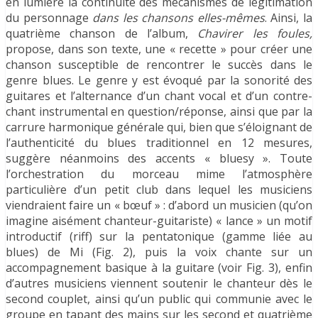
en lumière la continuité des mécanismes de légitimation
du personnage
dans les chansons elles-mêmes
. Ainsi, la
quatrième chanson de l’album,
Chavirer les foules,
propose, dans son texte, une « recette » pour créer une
chanson susceptible de rencontrer le succès dans le
genre blues. Le genre y est évoqué par la sonorité des
guitares et l’alternance d’un chant vocal et d’un contre-
chant instrumental en question/réponse, ainsi que par la
carrure harmonique générale qui, bien que s’éloignant de
l’authenticité du blues traditionnel en 12 mesures,
suggère néanmoins des accents « bluesy ». Toute
l’orchestration du morceau mime l’atmosphère
particulière d’un petit club dans lequel les musiciens
viendraient faire un « bœuf » : d’abord un musicien (qu’on
imagine aisément chanteur-guitariste) « lance » un motif
introductif (riff) sur la pentatonique (gamme liée au
blues) de Mi (Fig. 2), puis la voix chante sur un
accompagnement basique à la guitare (voir Fig. 3), enfin
d’autres musiciens viennent soutenir le chanteur dès le
second couplet, ainsi qu’un public qui communie avec le
groupe en tapant des mains sur les second et quatrième