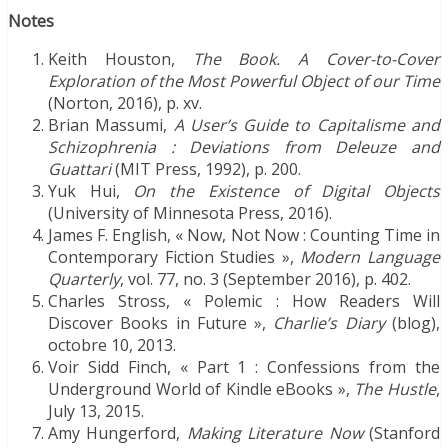
Notes
Keith Houston,
The Book. A Cover-to-Cover
Exploration of the Most Powerful Object of our Time
(Norton, 2016), p. xv.
Brian Massumi,
A User’s Guide to Capitalisme and
Schizophrenia : Deviations from Deleuze and
Guattari
(MIT Press, 1992), p. 200.
Yuk Hui,
On the Existence of Digital Objects
(University of Minnesota Press, 2016).
James F. English, « Now, Not Now : Counting Time in
Contemporary Fiction Studies »,
Modern Language
Quarterly
, vol. 77, no. 3 (September 2016), p. 402.
Charles Stross, « Polemic : How Readers Will
Discover Books in Future »,
Charlie’s Diary
(blog),
octobre 10, 2013.
Voir Sidd Finch, « Part 1 : Confessions from the
Underground World of Kindle eBooks »,
The Hustle
,
July 13, 2015.
Amy Hungerford,
Making Literature Now
(Stanford