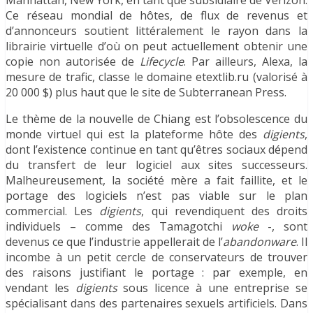
Manhattan, New York, en tant que subsidiaire de Verizon.
Ce réseau mondial de hôtes, de flux de revenus et
d’annonceurs soutient littéralement le rayon dans la
librairie virtuelle d’où on peut actuellement obtenir une
copie non autorisée de
Lifecycle
. Par ailleurs, Alexa, la
mesure de trafic, classe le domaine etextlib.ru (valorisé à
20 000 $) plus haut que le site de Subterranean Press.
Le thème de la nouvelle de Chiang est l’obsolescence du
monde virtuel qui est la plateforme hôte des
digients
,
dont l’existence continue en tant qu’êtres sociaux dépend
du transfert de leur logiciel aux sites successeurs.
Malheureusement, la société mère a fait faillite, et le
portage des logiciels n’est pas viable sur le plan
commercial. Les
digients
, qui revendiquent des droits
individuels – comme des Tamagotchi
woke
-, sont
devenus ce que l’industrie appellerait de l’
abandonware
. Il
incombe à un petit cercle de conservateurs de trouver
des raisons justifiant le portage : par exemple, en
vendant les
digients
sous licence à une entreprise se
spécialisant dans des partenaires sexuels artificiels. Dans