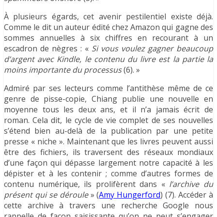
À plusieurs égards, cet avenir pestilentiel existe déjà.
Comme le dit un auteur édité chez Amazon qui gagne des
sommes annuelles à six chiffres en recourant à un
escadron de nègres : «
Si vous voulez gagner beaucoup
d’argent avec Kindle, le contenu du livre est la partie la
moins importante du processus
(6). »
Admiré par ses lecteurs comme l’antithèse même de ce
genre de pisse-copie, Chiang publie une nouvelle en
moyenne tous les deux ans, et il n’a jamais écrit de
roman. Cela dit, le cycle de vie complet de ses nouvelles
s’étend bien au-delà de la publication par une petite
presse « niche ». Maintenant que les livres peuvent aussi
être des fichiers, ils traversent des réseaux mondiaux
d’une façon qui dépasse largement notre capacité à les
dépister et à les contenir ; comme d’autres formes de
contenu numérique, ils prolifèrent dans «
l’archive du
présent qui se déroule
» (
Amy Hungerford
) (7). Accéder à
cette archive à travers une recherche Google nous
rappelle de façon saisissante qu’on ne peut s’engager