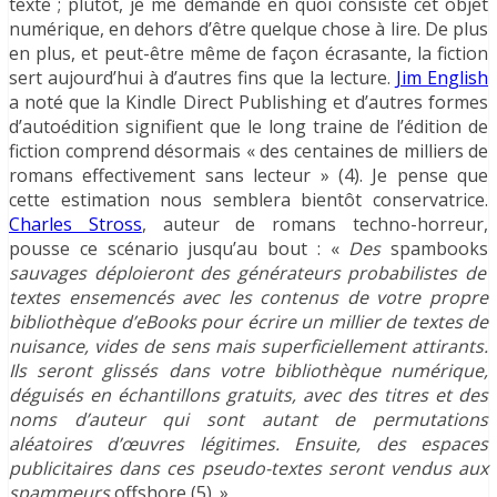
texte ; plutôt, je me demande en quoi consiste cet objet
numérique, en dehors d’être quelque chose à lire. De plus
en plus, et peut-être même de façon écrasante, la fiction
sert aujourd’hui à d’autres fins que la lecture.
Jim English
a noté que la Kindle Direct Publishing et d’autres formes
d’autoédition signifient que le long traine de l’édition de
fiction comprend désormais « des centaines de milliers de
romans effectivement sans lecteur » (4). Je pense que
cette estimation nous semblera bientôt conservatrice.
Charles Stross
, auteur de romans techno-horreur,
pousse ce scénario jusqu’au bout : «
Des
spambooks
sauvages déploieront des générateurs probabilistes de
textes ensemencés avec les contenus de votre propre
bibliothèque d’eBooks pour écrire un millier de textes de
nuisance, vides de sens mais superficiellement attirants.
Ils seront glissés dans votre bibliothèque numérique,
déguisés en échantillons gratuits, avec des titres et des
noms d’auteur qui sont autant de permutations
aléatoires d’œuvres légitimes. Ensuite, des espaces
publicitaires dans ces pseudo-textes seront vendus aux
spammeurs
offshore (5). »