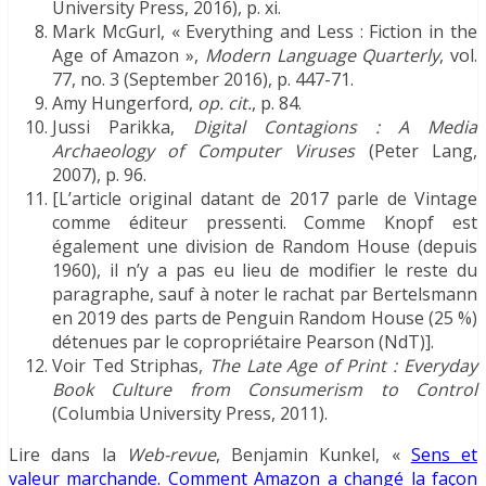
University Press, 2016), p. xi.
Mark McGurl, « Everything and Less : Fiction in the
Age of Amazon »,
Modern Language Quarterly
, vol.
77, no. 3 (September 2016), p. 447-71.
Amy Hungerford,
op. cit.
, p. 84.
Jussi Parikka,
Digital Contagions : A Media
Archaeology of Computer Viruses
(Peter Lang,
2007), p. 96.
[L’article original datant de 2017 parle de Vintage
comme éditeur pressenti. Comme Knopf est
également une division de Random House (depuis
1960), il n’y a pas eu lieu de modifier le reste du
paragraphe, sauf à noter le rachat par Bertelsmann
en 2019 des parts de Penguin Random House (25 %)
détenues par le copropriétaire Pearson (NdT)].
Voir Ted Striphas,
The Late Age of Print : Everyday
Book Culture from Consumerism to Control
(Columbia University Press, 2011).
Lire dans la
Web-revue
, Benjamin Kunkel, «
Sens et
valeur marchande. Comment Amazon a changé la façon