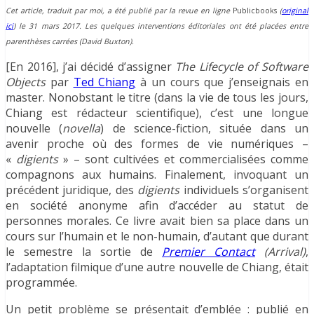
Cet article, traduit par moi, a été publié par la revue en ligne
Publicbooks
(
original
ici
) le 31 mars 2017. Les quelques interventions éditoriales ont été placées entre
parenthèses carrées (David Buxton).
[En 2016], j’ai décidé d’assigner
The Lifecycle of Software
Objects
par
Ted Chiang
à un cours que j’enseignais en
master. Nonobstant le titre (dans la vie de tous les jours,
Chiang est rédacteur scientifique), c’est une longue
nouvelle (
novella
) de science-fiction, située dans un
avenir proche où des formes de vie numériques –
«
digients
» – sont cultivées et commercialisées comme
compagnons aux humains. Finalement, invoquant un
précédent juridique, des
digients
individuels s’organisent
en société anonyme afin d’accéder au statut de
personnes morales. Ce livre avait bien sa place dans un
cours sur l’humain et le non-humain, d’autant que durant
le semestre la sortie de
Premier Contact
(Arrival)
,
l’adaptation filmique d’une autre nouvelle de Chiang, était
programmée.
Un petit problème se présentait d’emblée : publié en