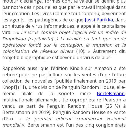
moteur d’échange, formes dont la valeur se définit plus
par notre désir pour elles que par le travail impliqué dans
leur création. Les livres (comme tout contenu) deviennent
les agents, les pathogènes de ce que
Jussi Parikka
, dans
son étude de virus informatiques, a appelé le capitalisme
viral : «
Le virus comme objet logiciel est un indice de
l’impulsion [capitaliste] à la viralité en tant que mode
opératoire fondé sur la contagion, la mutation et la
colonisation de réseaux divers
(10). » Autrement dit,
l’objet bibliographique est devenu un virus de plus.
Rappelons aussi que l’édition Kindle sur Amazon a été
retirée pour ne pas influer sur les ventes d’une future
collection de nouvelles [publiée finalement en 2019 par
Knopf] (11), une division de Penguin Random House, elle-
même filiale de la société mère
Bertelsmann
,
multinationale allemande ; [le copropriétaire Pearson a
vendu sa part de Penguin Random House (25 %) à
Bertelsmann en 2019]. Penguin Random House se vante
d’être «
le premier éditeur commercial vraiment
mondial
». Bertelsmann est l’un des cinq conglomérats