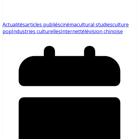
Actualités
articles publiés
cinéma
cultural studies
culture
pop
Industries culturelles
Internet
télévision chinoise