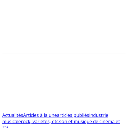
Actualités
Articles à la une
articles publiés
industrie
musicale
rock, variétés, etc.
son et musique de cinéma et
TV