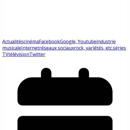
Actualités
cinéma
Facebook
Google, Youtube
industrie
musicale
Internet
réseaux sociaux
rock, variétés, etc.
séries
TV
télévision
Twitter