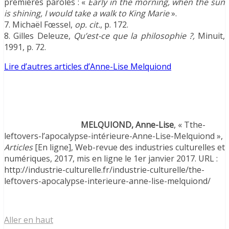
premières paroles : «
Early in the morning, when the sun
is shining, I would take a walk to King Marie
».
7. Michaël Fœssel,
op. cit.
, p. 172.
8. Gilles Deleuze,
Qu’est-ce que la philosophie ?,
Minuit,
1991, p. 72.
Lire d’autres articles d’Anne-Lise Melquiond
MELQUIOND, Anne-Lise
, « Tthe-
leftovers-l’apocalypse-intérieure-Anne-Lise-Melquiond »,
Articles
[En ligne], Web-revue des industries culturelles et
numériques, 2017, mis en ligne le 1er janvier 2017. URL :
http://industrie-culturelle.fr/industrie-culturelle/the-
leftovers-apocalypse-interieure-anne-lise-melquiond/
Aller en haut