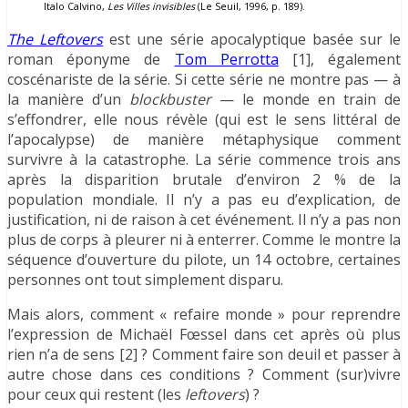
Italo Calvino,
Les Villes
invisibles
(Le Seuil, 1996, p. 189).
The Leftovers
est une série apocalyptique basée sur le
roman éponyme de
Tom Perrotta
[1], également
coscénariste de la série. Si cette série ne montre pas — à
la manière d’un
blockbuster
— le monde en train de
s’effondrer, elle nous révèle (qui est le sens littéral de
l’apocalypse) de manière métaphysique comment
survivre à la catastrophe. La série commence trois ans
après la disparition brutale d’environ 2 % de la
population mondiale. Il n’y a pas eu d’explication, de
justification, ni de raison à cet événement. Il n’y a pas non
plus de corps à pleurer ni à enterrer. Comme le montre la
séquence d’ouverture du pilote, un 14 octobre, certaines
personnes ont tout simplement disparu.
Mais alors, comment « refaire monde » pour reprendre
l’expression de Michaël Fœssel dans cet après où plus
rien n’a de sens [2] ? Comment faire son deuil et passer à
autre chose dans ces conditions ? Comment (sur)vivre
pour ceux qui restent (les
l
eftovers
) ?