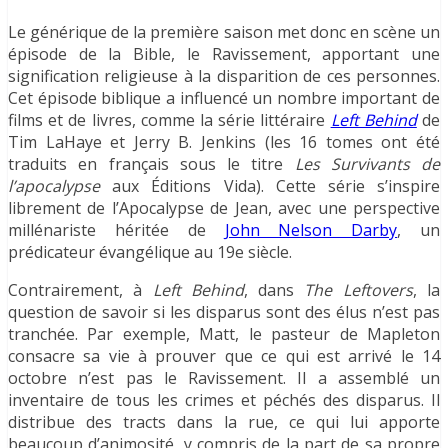
Le générique de la première saison met donc en scène un
épisode de la Bible, le Ravissement, apportant une
signification religieuse à la disparition de ces personnes.
Cet épisode biblique a influencé un nombre important de
films et de livres, comme la série littéraire
Left Behind
de
Tim LaHaye et Jerry B. Jenkins (les 16 tomes ont été
traduits en français sous le titre
Les Survivants de
l’apocalypse
aux Éditions Vida). Cette série s’inspire
librement de l’Apocalypse de Jean, avec une perspective
millénariste héritée de
John Nelson Darby
, un
prédicateur évangélique au 19e siècle.
Contrairement, à
Left Behind
, dans
The Leftovers
, la
question de savoir si les disparus sont des élus n’est pas
tranchée. Par exemple, Matt, le pasteur de Mapleton
consacre sa vie à prouver que ce qui est arrivé le 14
octobre n’est pas le Ravissement. Il a assemblé un
inventaire de tous les crimes et péchés des disparus. Il
distribue des tracts dans la rue, ce qui lui apporte
beaucoup d’animosité, y compris de la part de sa propre