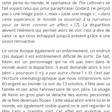
cette perte du monde, le spectateur de
The Leftovers
se
fait voyant celui qui, pour paraphraser Godard, ne perçoit
pas « une image juste », mais « juste une image » :
« dans
cette expérience, le monde se soustrait à la narration
pour se livrer comme un affect »
[7]
.
La disparition
devient l’élément qui permet alors de voir c’est-à-dire de
saisir ce qui nous échappait jusqu’à présent grâce à une
vision rétroactive.
Le cercle évoque également un enfermement, un endroit
clos duquel il est extrêmement difficile de sortir. De fait,
Kévin est un personnage qui ne vit pas bien dans le
monde avant la disparition. Il avait demande alors à son
père «
pourquoi il n’y a pas autre chose
? » Et c’est par
l’écriture cinématographique que nous comprenons son
étrangeté au monde. Le soir du 13 octobre, il fête avec sa
famille et ses amis l’anniversaire de son père. Le visage
de Kevin en gros plan se détache des autres personnes
de la fête devenues floues. Cette séparation entre lui et le
monde, est également visible quand on le voit regarder la
fête sans y prendre part. Cet effet est accentué par