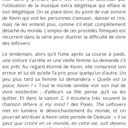
l’utilisation de la musique extra diégétique qui efface le
son diégétique. On se place donc du point de vue sonore
de Kevin qui voit les personnes s’amuser, danser et rire,
mais ne les entend plus, comme s’il était complètement
détaché du monde. L’emploi de ces procédés filmiques est
récurrent dans la série pour illustrer la difficulté de vivre
des
l
eftovers
.
Le lendemain, alors qu’il fume après sa course à pieds,
une voiture s’arrête et une vieille femme lui demande s’il
est prêt. Au regard étonné de Kevin, elle comprend son
erreur et lui dit qu’elle l’a pris pour quelqu’un d’autre. Un
peu plus tard sa femme lui demandera «
Quelle est ta
place, Kevin ?
» Tout le monde semble voir son mal de
vivre existentiel ; d’ailleurs sa fille pense qu’il va les
quitter. Et dans la saison 2, il écoutera très souvent la
chanson
Where is my mind
? des Pixies.
The Leftovers
met en lumière le désenchantement du monde, et on
pourrait attribuer à Kevin cette pensée de Deleuze : «
Il se
peut que croire en ce monde, en cette vie, soit devenu