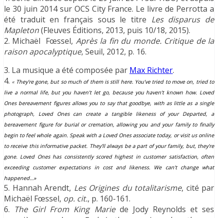
le 30 juin 2014 sur OCS City France. Le livre de Perrotta a
été traduit en français sous le titre
Les disparus de
Mapleton
(Fleuves Éditions, 2013, puis 10/18, 2015).
2. Michaël Fœssel,
Après la fin du monde. Critique de la
raison apocalyptique
, Seuil, 2012, p. 16.
3. La musique a été composée par
Max Richter
.
4.
«
They’re gone, but so much of them is still here. You’ve tried to move on, tried to
live a normal life, but you haven’t let go, because you haven’t known how. Loved
Ones bereavement figures allows you to say that goodbye, with as little as a single
photograph, Loved Ones can create a tangible likeness of your Departed, a
bereavement figure for burial or cremation, allowing you and your family to finally
begin to feel whole again. Speak with a Loved Ones associate today, or visit us online
to receive this informative packet. They’ll always be a part of your family, but, they’re
gone. Loved Ones has consistently scored highest in customer satisfaction, often
exceeding customer expectations in cost and likeness. We can’t change what
happened…»
5. Hannah Arendt,
Les Origines du totalitarisme
, cité par
Michaël Fœssel,
op. cit.
, p. 160-161.
6.
The Girl From
King Marie
de Jody Reynolds et ses