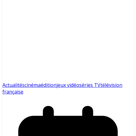
Actualités
cinéma
édition
jeux vidéo
séries TV
télévision
française