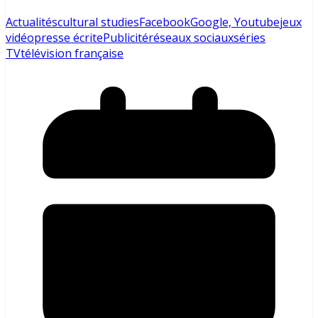
Actualités
cultural studies
Facebook
Google, Youtube
jeux
vidéo
presse écrite
Publicité
réseaux sociaux
séries
TV
télévision française