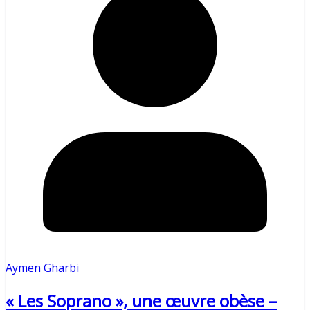
Aymen Gharbi
« Les Soprano », une œuvre obèse –