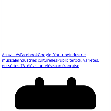
Actualités
Facebook
Google, Youtube
industrie
musicale
Industries culturelles
Publicité
rock, variétés,
etc.
séries TV
télévision
télévision française