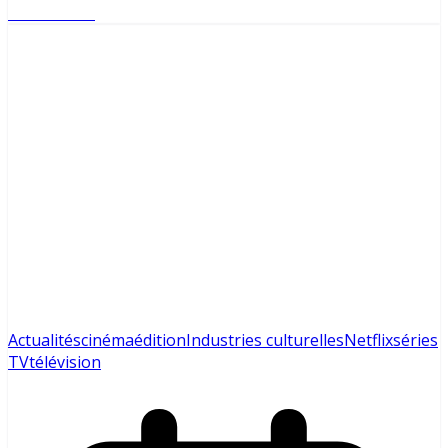
Lire l'article
Actualités
cinéma
édition
Industries culturelles
Netflix
séries
TV
télévision