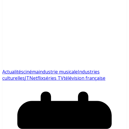
Actualités
cinéma
industrie musicale
Industries
culturelles
JT
Netflix
séries TV
télévision française