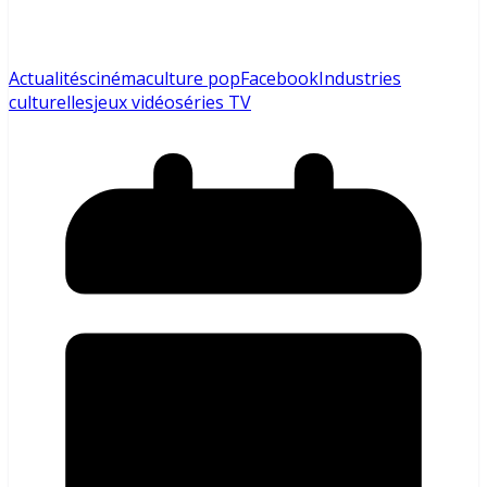
Actualités
cinéma
culture pop
Facebook
Industries
culturelles
jeux vidéo
séries TV