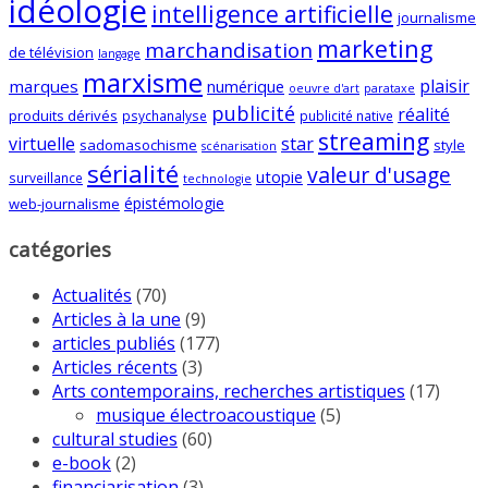
idéologie
intelligence artificielle
journalisme
marketing
marchandisation
de télévision
langage
marxisme
plaisir
marques
numérique
oeuvre d'art
parataxe
publicité
réalité
produits dérivés
psychanalyse
publicité native
streaming
virtuelle
star
sadomasochisme
style
scénarisation
sérialité
valeur d'usage
utopie
surveillance
technologie
épistémologie
web-journalisme
catégories
Actualités
(70)
Articles à la une
(9)
articles publiés
(177)
Articles récents
(3)
Arts contemporains, recherches artistiques
(17)
musique électroacoustique
(5)
cultural studies
(60)
e-book
(2)
financiarisation
(3)