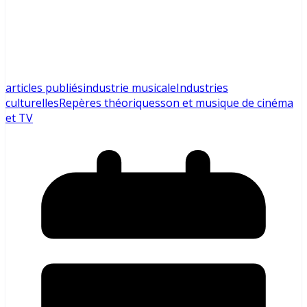
articles publiés
industrie musicale
Industries
culturelles
Repères théoriques
son et musique de cinéma
et TV