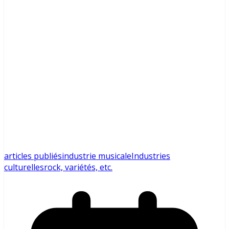
articles publiés
industrie musicale
Industries
culturelles
rock, variétés, etc.