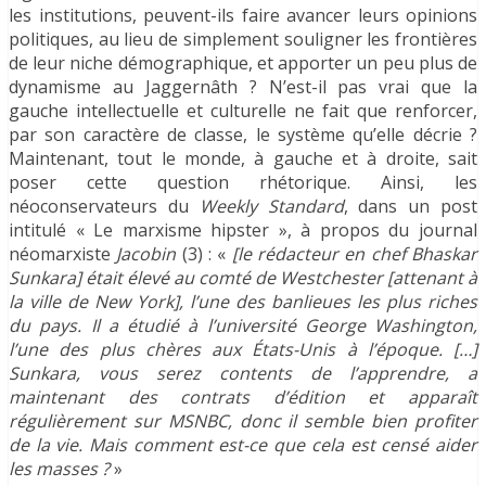
les institutions, peuvent-ils faire avancer leurs opinions
politiques, au lieu de simplement souligner les frontières
de leur niche démographique, et apporter un peu plus de
dynamisme au Jaggernâth ? N’est-il pas vrai que la
gauche intellectuelle et culturelle ne fait que renforcer,
par son caractère de classe, le système qu’elle décrie ?
Maintenant, tout le monde, à gauche et à droite, sait
poser cette question rhétorique. Ainsi, les
néoconservateurs du
Weekly Standard
, dans un post
intitulé « Le marxisme hipster », à propos du journal
néomarxiste
Jacobin
(3) : «
[le rédacteur en chef Bhaskar
Sunkara] était élevé au comté de Westchester [attenant à
la ville de New York], l’une des banlieues les plus riches
du pays. Il a étudié à l’université George Washington,
l’une des plus chères aux États-Unis à l’époque. […]
Sunkara, vous serez contents de l’apprendre, a
maintenant des contrats d’édition et apparaît
régulièrement sur MSNBC, donc il semble bien profiter
de la vie. Mais comment est-ce que cela est censé aider
les masses ?
»