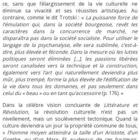
ce, sans que l’élargissement de la vie culturelle ne
diminue sa vivacité et ses réussites artistiques. Au
contraire, comme le dit Trotski : «
La puissante force de
l’émulation qui, dans la société bourgeoise, revêt les
caractères dans la concurrence de marché, ne
disparaîtra pas dans la société socialiste. Pour utiliser le
langage de la psychanalyse, elle sera sublimée, c’est-à-
dire, plus élevée et féconde. Dans la mesure où les luttes
politiques seront éliminées […], les passions libérées
seront canalisées vers la technique et la construction,
également vers l’art qui naturellement deviendra plus
mûr, plus trempé, forme la plus élevée de l’édification de
la vie dans tous les domaines, et pas seulement dans
celui du « beau » ou en tant qu’accessoire
(p. 176). »
Dans la célèbre vision concluante de
Littérature et
Révolution
, la révolution culturelle n’est pas un
nivellement, mais un soulèvement tectonique. Quand la
culture deviendra un jour la propriété commune de tous,
«
l’homme moyen atteindra la taille d’un Aristote, d’un
Goethe, ou d’un Marx. Et au-dessus de ces hauteurs,