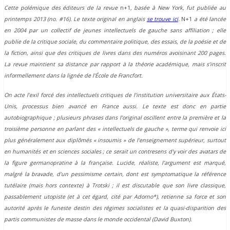
Cette polémique des éditeurs de la revue
n+1
, basée à New York, fut publiée au
printemps 2013 (no. #16). Le texte original en anglais
se trouve ici
.
N+1
a été lancée
en 2004 par un collectif de jeunes intellectuels de gauche sans affiliation ; elle
publie de la critique sociale, du commentaire politique, des essais, de la poésie et de
la fiction, ainsi que des critiques de livres dans des numéros avoisinant 200 pages.
La revue maintient sa distance par rapport à la théorie académique, mais s’inscrit
informellement dans la lignée de l’École de Francfort.
On acte l’exil forcé des intellectuels critiques de l’institution universitaire aux États-
Unis, processus bien avancé en France aussi. Le texte est donc en partie
autobiographique ; plusieurs phrases dans l’original oscillent entre la première et la
troisième personne en parlant des « intellectuels de gauche », terme qui renvoie ici
plus généralement aux diplômés « insoumis » de l’enseignement supérieur, surtout
en humanités et en sciences sociales ; ce serait un contresens d’y voir des avatars de
la figure germanopratine à la française. Lucide, réaliste, l’argument est marqué,
malgré la bravade, d’un pessimisme certain, dont est symptomatique la référence
tutélaire (mais hors contexte) à Trotski ; il est discutable que son livre classique,
passablement utopiste (et à cet égard, cité par Adorno*), retienne sa force et son
autorité après le funeste destin des régimes socialistes et la quasi-disparition des
partis communistes de masse dans le monde occidental (David Buxton).