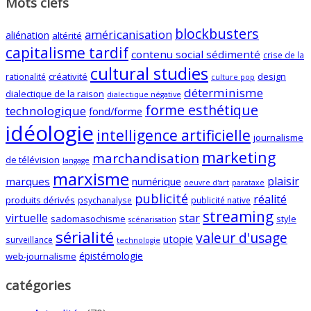
Mots clefs
blockbusters
américanisation
aliénation
altérité
capitalisme tardif
contenu social sédimenté
crise de la
cultural studies
créativité
design
rationalité
culture pop
déterminisme
dialectique de la raison
dialectique négative
forme esthétique
technologique
fond/forme
idéologie
intelligence artificielle
journalisme
marketing
marchandisation
de télévision
langage
marxisme
plaisir
marques
numérique
oeuvre d'art
parataxe
publicité
réalité
produits dérivés
psychanalyse
publicité native
streaming
virtuelle
star
sadomasochisme
style
scénarisation
sérialité
valeur d'usage
utopie
surveillance
technologie
épistémologie
web-journalisme
catégories