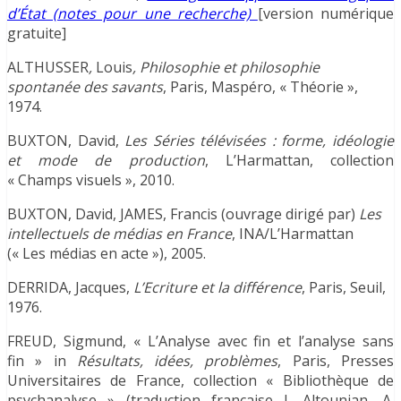
d’État (notes pour une recherche)
[version numérique
gratuite]
ALTHUSSER
,
Louis
, Philosophie et philosophie
spontanée des savants
, Paris, Maspéro, « Théorie »,
1974.
BUXTON, David,
Les Séries télévisées : forme, idéologie
et mode de production
, L’Harmattan, collection
« Champs visuels », 2010.
BUXTON, David, JAMES, Francis (ouvrage dirigé par)
Les
intellectuels de médias en France
, INA/L’Harmattan
(« Les médias en acte »), 2005.
DERRIDA, Jacques,
L’Ecriture et la différence
, Paris, Seuil,
1976.
FREUD, Sigmund, « L’Analyse avec fin et l’analyse sans
fin » in
Résultats, idées, problèmes
, Paris, Presses
Universitaires de France, collection « Bibliothèque de
psychanalyse » (traduction française J. Altounian, A.