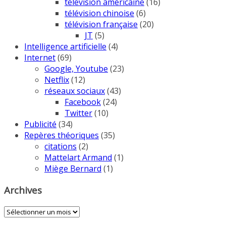
télévision américaine
(16)
télévision chinoise
(6)
télévision française
(20)
JT
(5)
Intelligence artificielle
(4)
Internet
(69)
Google, Youtube
(23)
Netflix
(12)
réseaux sociaux
(43)
Facebook
(24)
Twitter
(10)
Publicité
(34)
Repères théoriques
(35)
citations
(2)
Mattelart Armand
(1)
Miège Bernard
(1)
Archives
Archives