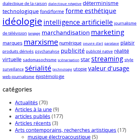
déterminisme
dialectique de la raison
dialectique négative
forme esthétique
technologique
fond/forme
idéologie
intelligence artificielle
journalisme
marketing
marchandisation
de télévision
langage
marxisme
plaisir
marques
numérique
oeuvre d'art
parataxe
publicité
réalité
produits dérivés
psychanalyse
publicité native
streaming
virtuelle
star
sadomasochisme
style
scénarisation
sérialité
valeur d'usage
utopie
surveillance
technologie
épistémologie
web-journalisme
catégories
Actualités
(70)
Articles à la une
(9)
articles publiés
(177)
Articles récents
(3)
Arts contemporains, recherches artistiques
(17)
musique électroacoustique
(5)