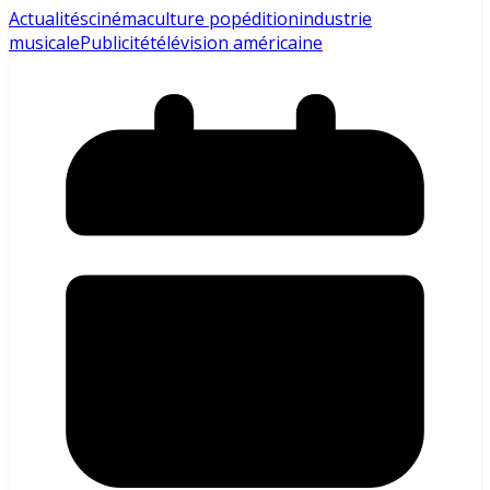
Actualités
cinéma
culture pop
édition
industrie
musicale
Publicité
télévision américaine