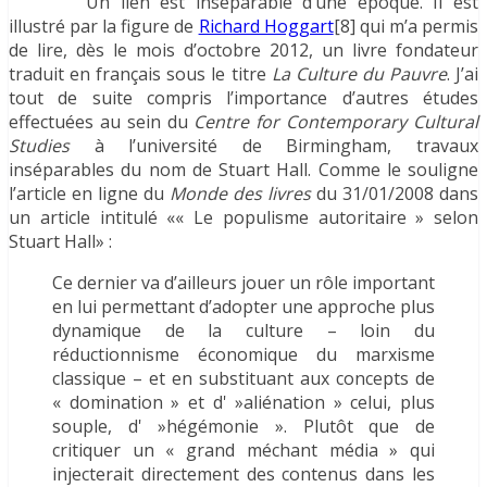
Un lien est inséparable d’une époque. Il est
illustré par la figure de
Richard Hoggart
[8] qui m’a permis
de lire, dès le mois d’octobre 2012, un livre fondateur
traduit en français sous le titre
La Culture du Pauvre
. J’ai
tout de suite compris l’importance d’autres études
effectuées au sein du
Centre for Contemporary Cultural
Studies
à l’université de Birmingham, travaux
inséparables du nom de Stuart Hall. Comme le souligne
l’article en ligne du
Monde des livres
du 31/01/2008 dans
un article intitulé
«
« Le populisme autoritaire » selon
Stuart Hall
»
:
Ce dernier va d’ailleurs
jouer
un rôle important
en lui permettant d’
adopter
une approche plus
dynamique de la
culture
– loin du
réductionnisme économique du marxisme
classique – et en substituant aux concepts de
« domination » et d' »aliénation » celui, plus
souple, d' »hégémonie ». Plutôt que de
critiquer
un « grand méchant média » qui
injecterait directement des contenus dans les