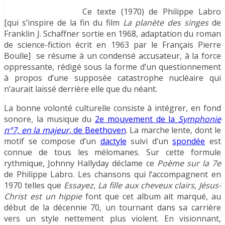
Ce texte (1970) de Philippe Labro
[qui s’inspire de la fin du film
La planète des singes
de
Franklin J. Schaffner sortie en 1968, adaptation du roman
de science-fiction écrit en 1963 par le Français Pierre
Boulle] se résume à un condensé accusateur, à la force
oppressante, rédigé sous la forme d’un questionnement
à propos d’une supposée catastrophe nucléaire qui
n’aurait laissé derrière elle que du néant.
La bonne volonté culturelle consiste à intégrer, en fond
sonore, la musique du
2e mouvement de la
Symphonie
n°7, en la majeur
, de Beethoven
. La marche lente, dont le
motif se compose d’un
dactyle
suivi d’un
spondée
est
connue de tous les mélomanes. Sur cette formule
rythmique, Johnny Hallyday déclame ce
Poème sur la 7e
de Philippe Labro. Les chansons qui l’accompagnent en
1970 telles que
Essayez
,
La fille aux cheveux clairs
,
Jésus-
Christ
est un hippie
font que cet album ait marqué, au
début de la décennie 70, un tournant dans sa carrière
vers un style nettement plus violent. En visionnant,