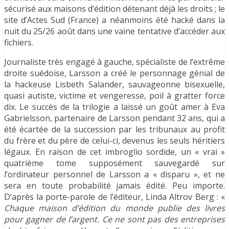
sécurisé aux maisons d’édition détenant déjà les droits ; le
site d’Actes Sud (France) a néanmoins été hacké dans la
nuit du 25/26 août dans une vaine tentative d’accéder aux
fichiers.
Journaliste très engagé à gauche, spécialiste de l’extrême
droite suédoise, Larsson a créé le personnage génial de
la hackeuse Lisbeth Salander, sauvageonne bisexuelle,
quasi autiste, victime et vengeresse, poil à gratter force
dix. Le succès de la trilogie a laissé un goût amer à Eva
Gabrielsson, partenaire de Larsson pendant 32 ans, qui a
été écartée de la succession par les tribunaux au profit
du frère et du père de celui-ci, devenus les seuls héritiers
légaux. En raison de cet imbroglio sordide, un « vrai »
quatrième tome supposément sauvegardé sur
l’ordinateur personnel de Larsson a « disparu », et ne
sera en toute probabilité jamais édité. Peu importe.
D’après la porte-parole de l’éditeur, Linda Altrov Berg : «
Chaque maison d’édition du monde publie des livres
pour gagner de l’argent. Ce ne sont pas des entreprises