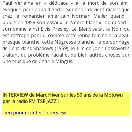
Paul Verlaine en « dédicace » à la mort de son ami,
évoquée par Léopold Sédar Senghor, devient dialectique
chez le romancier américain Norman Mailer quand il
publie en 1958 son essai « Le Nègre blanc » ou quand il
surnomme ainsi Elvis Presley. Le Blanc saisit le Noir ou
est rattrapé par lui, comme cette jeune femme à la peau
presque blanche, cette Négresse blanche, le personnage
de Lelia dans Shadows (1959), le film de John Cassavetes
traitant du problème racial et de bien autres choses sur
une musique de Charlie Mingus.
INTERVIEW de Marc Hiver sur les 50 ans de la Motown
par la radio FM TSF JAZZ :
Lien pour écouter l’interview