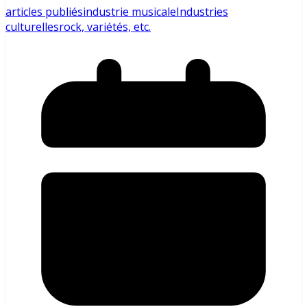
articles publiés
industrie musicale
Industries
culturelles
rock, variétés, etc.