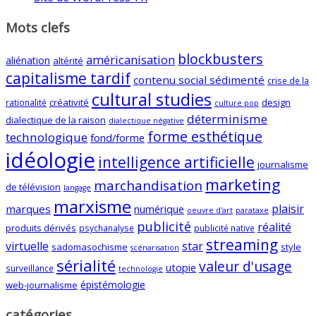
Mots clefs
blockbusters
américanisation
aliénation
altérité
capitalisme tardif
contenu social sédimenté
crise de la
cultural studies
créativité
design
rationalité
culture pop
déterminisme
dialectique de la raison
dialectique négative
forme esthétique
technologique
fond/forme
idéologie
intelligence artificielle
journalisme
marketing
marchandisation
de télévision
langage
marxisme
plaisir
marques
numérique
oeuvre d'art
parataxe
publicité
réalité
produits dérivés
psychanalyse
publicité native
streaming
virtuelle
star
sadomasochisme
style
scénarisation
sérialité
valeur d'usage
utopie
surveillance
technologie
épistémologie
web-journalisme
catégories