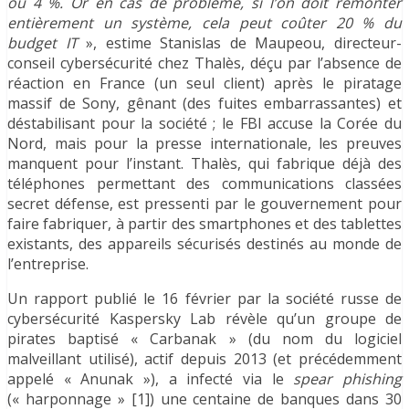
ou 4 %. Or en cas de problème, si l’on doit remonter
entièrement un système, cela peut coûter 20 % du
budget IT
», estime Stanislas de Maupeou, directeur-
conseil cybersécurité chez Thalès, déçu par l’absence de
réaction en France (un seul client) après le piratage
massif de Sony, gênant (des fuites embarrassantes) et
déstabilisant pour la société ; le FBI accuse la Corée du
Nord, mais pour la presse internationale, les preuves
manquent pour l’instant. Thalès, qui fabrique déjà des
téléphones permettant des communications classées
secret défense, est pressenti par le gouvernement pour
faire fabriquer, à partir des smartphones et des tablettes
existants, des appareils sécurisés destinés au monde de
l’entreprise.
Un rapport publié le 16 février par la société russe de
cybersécurité Kaspersky Lab révèle qu’un groupe de
pirates baptisé « Carbanak » (du nom du logiciel
malveillant utilisé), actif depuis 2013 (et précédemment
appelé « Anunak »), a infecté via le
spear phishing
(« harponnage » [1]) une centaine de banques dans 30