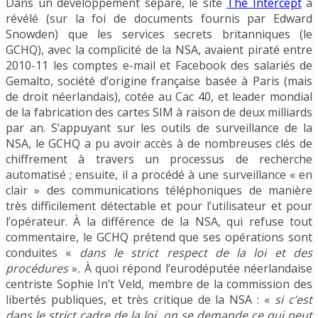
Dans un développement séparé, le site
The Intercept
a
révélé (sur la foi de documents fournis par Edward
Snowden) que les services secrets britanniques (le
GCHQ), avec la complicité de la NSA, avaient piraté entre
2010-11 les comptes e-mail et Facebook des salariés de
Gemalto, société d’origine française basée à Paris (mais
de droit néerlandais), cotée au Cac 40, et leader mondial
de la fabrication des cartes SIM à raison de deux milliards
par an. S’appuyant sur les outils de surveillance de la
NSA, le GCHQ a pu avoir accès à de nombreuses clés de
chiffrement à travers un processus de recherche
automatisé ; ensuite, il a procédé à une surveillance « en
clair » des communications téléphoniques de manière
très difficilement détectable et pour l’utilisateur et pour
l’opérateur. À la différence de la NSA, qui refuse tout
commentaire, le GCHQ prétend que ses opérations sont
conduites «
dans le strict respect de la loi et des
procédures
»
.
À quoi répond l’eurodéputée néerlandaise
centriste Sophie In’t Veld, membre de la commission des
libertés publiques, et très critique de la NSA : «
si c’est
dans le strict cadre de la loi, on se demande ce qui peut