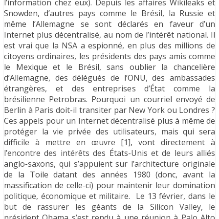
l’information chez eux). Depuis les affaires Wikileaks et
Snowden, d’autres pays comme le Brésil, la Russie et
même l’Allemagne se sont déclarés en faveur d’un
Internet plus décentralisé, au nom de l’intérêt national. Il
est vrai que la NSA a espionné, en plus des millions de
citoyens ordinaires, les présidents des pays amis comme
le Mexique et le Brésil, sans oublier la chancelière
d’Allemagne, des délégués de l’ONU, des ambassades
étrangères, et des entreprises d’État comme la
brésilienne Petrobras. Pourquoi un courriel envoyé de
Berlin à Paris doit-il transiter par New York ou Londres ?
Ces appels pour un Internet décentralisé plus à même de
protéger la vie privée des utilisateurs, mais qui sera
difficile à mettre en œuvre [1], vont directement à
l’encontre des intérêts des États-Unis et de leurs alliés
anglo-saxons, qui s’appuient sur l’architecture originale
de la Toile datant des années 1980 (donc, avant la
massification de celle-ci) pour maintenir leur domination
politique, économique et militaire. Le 13 février, dans le
but de rassurer les géants de la Silicon Valley, le
président Obama s’est rendu à une réunion à Palo Alto