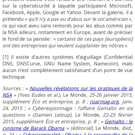
sur la cybersécurité à laquelle participaient Microsoft,
Facebook, Apple, Google et Yahoo. Devant la galerie, il a
prétendu «
qu’il n’y a pas eu d’abus sur le sol américain
»,
ce qui vaut aveu sans remords pour les abus commis par
la NSA ailleurs, notamment en Europe, avant de préciser
le fond de sa pensée : «
certains de ces pays [européens]
ont des entreprises qui veulent supplanter les nôtres
».
[1] Il existe d’autres systèmes d’aiguillage (Confidential
DNS, DNSCurve, GNU Name System, Namecoin), mais
aucun n’est complètement satisfaisant d’un point de vue
technique.
Sources : «
Nouvelles révélations sur les pratiques de la
NSA
» (Yves Eudes et al.),
Le Monde
, 25-26 janvier 2015,
supplément Éco et entreprise, p. 8 ;
roarmag.org
, janv.
24, 2015 ; « Cyberespionnage : l’affaire Gemalto en six
questions » (Damien Leloup),
Le Monde
, 22-23 février
2015, supplément Éco et entreprise, p. 8 ; «
Gemalto : le
cynisme de Barack Obama
» (éditorial),
Le Monde,
ibid.,
p. 24 ; «
Cybercriminalité : Obama à la reconquête de la