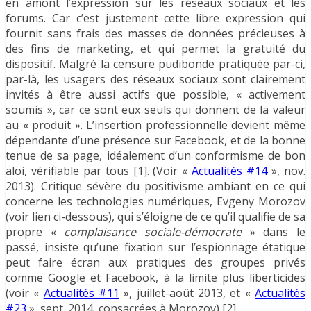
en amont l’expression sur les réseaux sociaux et les
forums. Car c’est justement cette libre expression qui
fournit sans frais des masses de données précieuses à
des fins de marketing, et qui permet la gratuité du
dispositif. Malgré la censure pudibonde pratiquée par-ci,
par-là, les usagers des réseaux sociaux sont clairement
invités à être aussi actifs que possible, « activement
soumis », car ce sont eux seuls qui donnent de la valeur
au « produit ». L’insertion professionnelle devient même
dépendante d’une présence sur Facebook, et de la bonne
tenue de sa page, idéalement d’un conformisme de bon
aloi, vérifiable par tous [1]. (Voir «
Actualités #14
», nov.
2013). Critique sévère du positivisme ambiant en ce qui
concerne les technologies numériques, Evgeny Morozov
(voir lien ci-dessous), qui s’éloigne de ce qu’il qualifie de sa
propre «
complaisance sociale-démocrate
» dans le
passé, insiste qu’une fixation sur l’espionnage étatique
peut faire écran aux pratiques des groupes privés
comme Google et Facebook, à la limite plus liberticides
(voir «
Actualités #11
», juillet-août 2013, et «
Actualités
#23
», sept. 2014, consacrées à Morozov) [2].