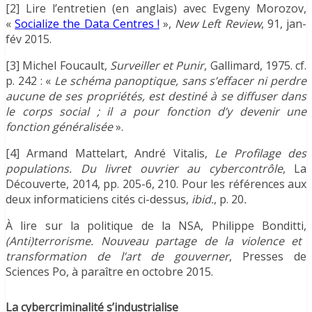
[2] Lire l’entretien (en anglais) avec Evgeny Morozov,
«
Socialize the Data Centres !
»,
New Left Review
, 91, jan-
fév 2015.
[3] Michel Foucault,
Surveiller et Punir
, Gallimard, 1975. cf.
p. 242 : «
Le schéma panoptique, sans s’effacer ni perdre
aucune de ses propriétés, est destiné à se diffuser dans
le corps social ; il a pour fonction d’y devenir une
fonction généralisée
».
[4] Armand Mattelart, André Vitalis,
Le Profilage des
populations. Du livret ouvrier au cybercontrôle
, La
Découverte, 2014, pp. 205-6, 210. Pour les références aux
deux informaticiens cités ci-dessus,
ibid.
, p. 20
.
À lire sur la politique de la NSA, Philippe Bonditti,
(Anti)terrorisme. Nouveau partage de la violence et
transformation de l’art de gouverner
, Presses de
Sciences Po, à paraître en octobre 2015.
La cybercriminalité s’industrialise