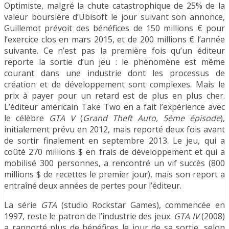
Optimiste, malgré la chute catastrophique de 25% de la
valeur boursière d’Ubisoft le jour suivant son annonce,
Guillemot prévoit des bénéfices de 150 millions € pour
l’exercice clos en mars 2015, et de 200 millions € l’année
suivante. Ce n’est pas la première fois qu’un éditeur
reporte la sortie d’un jeu : le phénomène est même
courant dans une industrie dont les processus de
création et de développement sont complexes. Mais le
prix à payer pour un retard est de plus en plus cher.
L’éditeur américain Take Two en a fait l’expérience avec
le célèbre
GTA V
(
Grand Theft Auto, 5ème épisode
),
initialement prévu en 2012, mais reporté deux fois avant
de sortir finalement en septembre 2013. Le jeu, qui a
coûté 270 millions $ en frais de développement et qui a
mobilisé 300 personnes, a rencontré un vif succès (800
millions $ de recettes le premier jour), mais son report a
entraîné deux années de pertes pour l’éditeur.
La série
GTA
(studio Rockstar Games), commencée en
1997, reste le patron de l’industrie des jeux.
GTA IV
(2008)
a rapporté plus de bénéfices le jour de sa sortie, selon