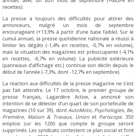
annuel, avec un bon mois de septembre (+68,6% en
recettes).
La presse a toujours des difficultés pour attirer des
annonceurs, malgré un mois de septembre
encourageant (+13,9% à partir d’une base faible). Sur le
cumul annuel, la presse quotidienne nationale a réussi à
limiter les dégâts (-1,4% en recettes, -0,7% en volume),
mais la situation des magazines est préoccupante (-4,1%
en recettes, -6,7% en volume). La publicité extérieure
(panneaux d’affichage etc.) continue son déclin depuis le
début de l’année (-7,3%, dont -12,7% en septembre).
La réaction aux difficultés de la presse magazine ne s’est
pas fait attendre. Le 17 octobre, le premier groupe de
presse français, Lagardère Active, a annoncé son
intention de se délester d’un quart de son portefeuille de
magazines (10 sur 39), dont
AutoMoto
,
Psychologies
,
Be
,
Première
,
Maison & Travaux, Union
et
Pariscope
. 350
emplois sur les 1200 que compte le groupe seront
supprimés. Les syndicats contestent ce plan social et font