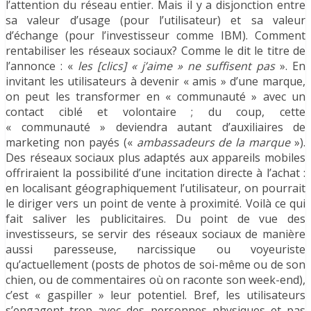
l’attention du réseau entier. Mais il y a disjonction entre
sa valeur d’usage (pour l’utilisateur) et sa valeur
d’échange (pour l’investisseur comme IBM). Comment
rentabiliser les réseaux sociaux? Comme le dit le titre de
l’annonce : «
les [clics] « j’aime » ne suffisent pas
». En
invitant les utilisateurs à devenir « amis » d’une marque,
on peut les transformer en « communauté » avec un
contact ciblé et volontaire ; du coup, cette
« communauté » deviendra autant d’auxiliaires de
marketing non payés («
ambassadeurs de la marque
»).
Des réseaux sociaux plus adaptés aux appareils mobiles
offriraient la possibilité d’une incitation directe à l’achat :
en localisant géographiquement l’utilisateur, on pourrait
le diriger vers un point de vente à proximité. Voilà ce qui
fait saliver les publicitaires. Du point de vue des
investisseurs, se servir des réseaux sociaux de manière
aussi paresseuse, narcissique ou voyeuriste
qu’actuellement (posts de photos de soi-même ou de son
chien, ou de commentaires où on raconte son week-end),
c’est « gaspiller » leur potentiel. Bref, les utilisateurs
s’engagent trop avec des personnes physiques et pas