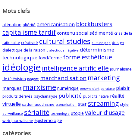
Mots clefs
blockbusters
américanisation
aliénation
altérité
capitalisme tardif
contenu social sédimenté
crise de la
cultural studies
créativité
design
rationalité
culture pop
déterminisme
dialectique de la raison
dialectique négative
forme esthétique
technologique
fond/forme
idéologie
intelligence artificielle
journalisme
marketing
marchandisation
de télévision
langage
marxisme
plaisir
marques
numérique
oeuvre d'art
parataxe
publicité
réalité
produits dérivés
psychanalyse
publicité native
streaming
virtuelle
star
sadomasochisme
style
scénarisation
sérialité
valeur d'usage
utopie
surveillance
technologie
épistémologie
web-journalisme
catégories