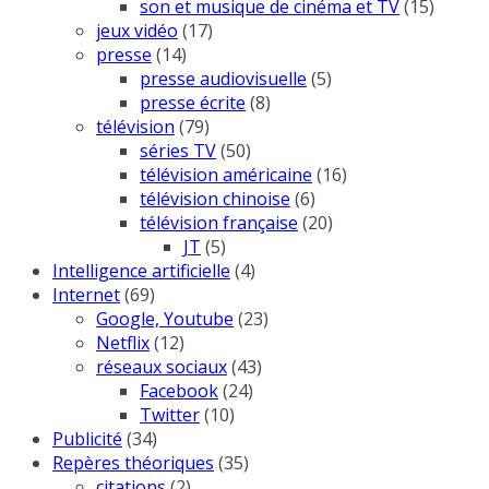
son et musique de cinéma et TV
(15)
jeux vidéo
(17)
presse
(14)
presse audiovisuelle
(5)
presse écrite
(8)
télévision
(79)
séries TV
(50)
télévision américaine
(16)
télévision chinoise
(6)
télévision française
(20)
JT
(5)
Intelligence artificielle
(4)
Internet
(69)
Google, Youtube
(23)
Netflix
(12)
réseaux sociaux
(43)
Facebook
(24)
Twitter
(10)
Publicité
(34)
Repères théoriques
(35)
citations
(2)