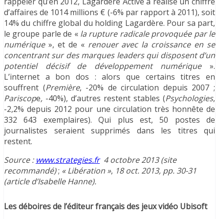
rappeler qu’en 2012, Lagardère Active a réalisé un chiffre
d’affaires de 1014 millions € (-6% par rapport à 2011), soit
14% du chiffre global du holding Lagardère. Pour sa part,
le groupe parle de «
la rupture radicale provoquée par le
numérique
», et de «
renouer avec la croissance en se
concentrant sur des marques leaders qui disposent d’un
potentiel décisif de développement
numérique
».
L’internet a bon dos : alors que certains titres en
souffrent (
Première
, -20% de circulation depuis 2007 ;
Pariscop
e
,
-40%), d’autres restent stables (
Psychologies
,
-2,2% depuis 2012 pour une circulation très honnête de
332 643 exemplaires). Qui plus est, 50 postes de
journalistes seraient supprimés dans les titres qui
restent.
Source :
www.strategies.fr
4 octobre 2013 (site
recommandé)
;
« Libération »
,
18 oct. 2013, pp. 30-31
(article d’Isabelle Hanne).
Les déboires de l’éditeur français des jeux vidéo Ubisoft