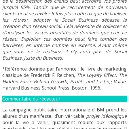
de la désaffection des clients peut accroître
vos profits
jusqu’à
95%.
Tandis que
le recrutement de nouveaux
clients
peut se révéler
5 fois plus coûteux que de fidéliser
les vôtres*, adopter le Social Business dépasse la
création d’un réseau social. Cela nécessite de collecter et
d’analyser les vastes quantités de données que crée ce
réseau. Exploiter ces données peut faire tomber des
barrières, en interne comme en externe.
Avant même
que vous ne le réalisiez, il n’y aura plus de
Social
Business. Juste du Business.
*Référence donnée par l’annonce : le livre de marketing
classique de Frederick F. Reichen,
The Loyalty Effect. The
Hidden Force Behind Growth
,
Profits and Lasting Value
,
Harvard Business School Press, Boston, 1996.
Commentaire du rédacteur
La campagne publicitaire internationale d’IBM prend les
allures d’un manifeste, d’un véritable
projet idéologique
pour la vie à venir, quasiment réduite aux rapports
marchands, c’est le sens réel du terme
social business
. Il