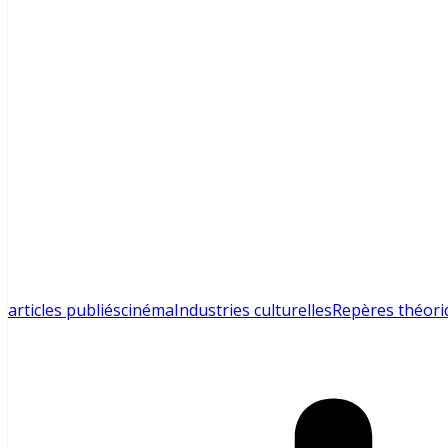
articles publiés
cinéma
Industries culturelles
Repères théori