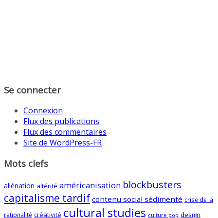
Se connecter
Connexion
Flux des publications
Flux des commentaires
Site de WordPress-FR
Mots clefs
blockbusters
américanisation
aliénation
altérité
capitalisme tardif
contenu social sédimenté
crise de la
cultural studies
créativité
design
rationalité
culture pop