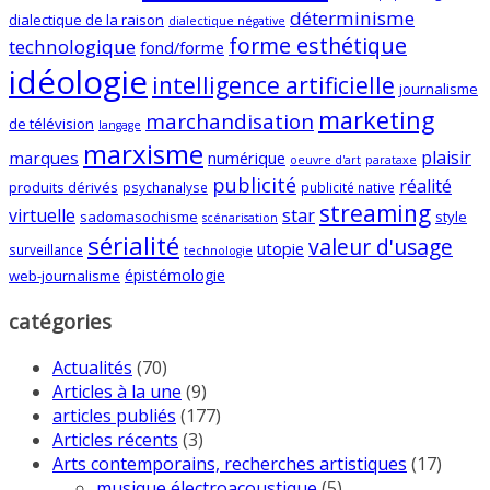
déterminisme
dialectique de la raison
dialectique négative
forme esthétique
technologique
fond/forme
idéologie
intelligence artificielle
journalisme
marketing
marchandisation
de télévision
langage
marxisme
plaisir
marques
numérique
oeuvre d'art
parataxe
publicité
réalité
produits dérivés
psychanalyse
publicité native
streaming
virtuelle
star
sadomasochisme
style
scénarisation
sérialité
valeur d'usage
utopie
surveillance
technologie
épistémologie
web-journalisme
catégories
Actualités
(70)
Articles à la une
(9)
articles publiés
(177)
Articles récents
(3)
Arts contemporains, recherches artistiques
(17)
musique électroacoustique
(5)