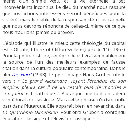
même d’un simple vœu, et la vie éternelle a ses
inconvénients inconnus. Le dieu du marché nous rassure
que nos actions intéressées seront bénéfiques pour la
société, mais le diable de la responsabilité nous rappelle
que nous devrons répondre de celles-ci, même de ce que
nous n’aurions jamais pu prévoir.
L’épisode qui illustre le mieux cette théologie du capital
est « Of late, I think of Cliffordsville » (épisode 116, 1963).
Pour la petite histoire, cet épisode est vraisemblablement
la source de l’un des meilleurs exemples de fausse
citation dans la culture populaire contemporaine. Dans le
film
Die Hard
(1988), le personnage Hans Gruber cite le
vers : «
Le grand
Alexandre, voyant l’étendue de son
empire, pleura car il ne lui restait plus de mondes à
conquérir
». Il l’attribue à Plutarque, mettant en valeur
son éducation classique. Mais cette phrase n’existe nulle
part dans Plutarque. Elle apparaît bien, en revanche, dans
La Quatrième Dimension
. Peut-être Gruber a confondu
éducation classique et télévision classique !