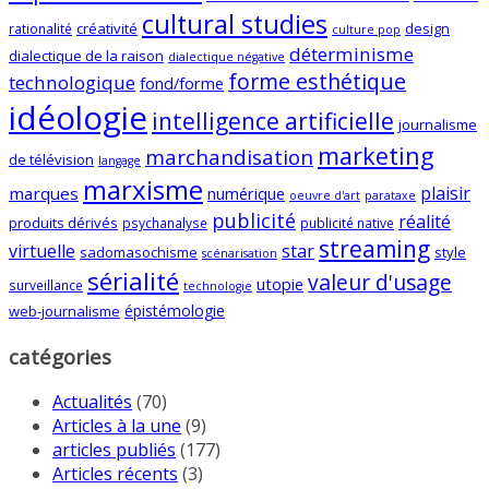
cultural studies
créativité
design
rationalité
culture pop
déterminisme
dialectique de la raison
dialectique négative
forme esthétique
technologique
fond/forme
idéologie
intelligence artificielle
journalisme
marketing
marchandisation
de télévision
langage
marxisme
plaisir
marques
numérique
oeuvre d'art
parataxe
publicité
réalité
produits dérivés
psychanalyse
publicité native
streaming
virtuelle
star
sadomasochisme
style
scénarisation
sérialité
valeur d'usage
utopie
surveillance
technologie
épistémologie
web-journalisme
catégories
Actualités
(70)
Articles à la une
(9)
articles publiés
(177)
Articles récents
(3)