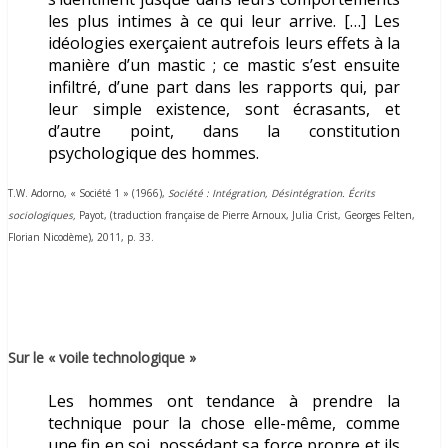
les plus intimes à ce qui leur arrive. […] Les
idéologies exerçaient autrefois leurs effets à la
manière d’un mastic ; ce mastic s’est ensuite
infiltré, d’une part dans les rapports qui, par
leur simple existence, sont écrasants, et
d’autre point, dans la constitution
psychologique des hommes.
T.W. Adorno, « Société 1 » (1966),
Société : Intégration, Désintégration. Écrits
sociologiques,
Payot, (
traduction française de Pierre Arnoux, Julia Crist, Georges Felten,
Florian Nicodème), 2011,
p. 33.
Sur le « voile technologique »
Les hommes ont tendance à prendre la
technique pour la chose elle-même, comme
une fin en soi, possédant sa force propre et ils