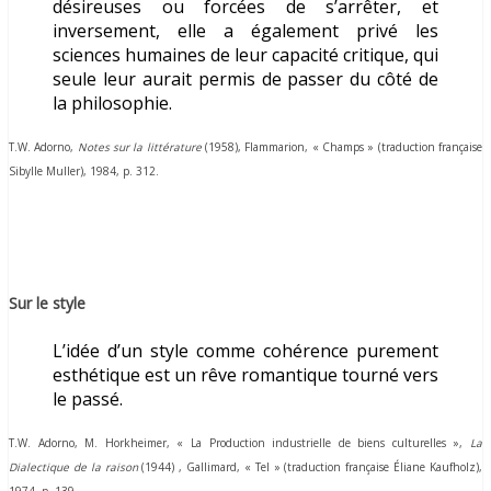
désireuses ou forcées de s’arrêter, et
inversement, elle a également privé les
sciences humaines de leur capacité critique, qui
seule leur aurait permis de passer du côté de
la philosophie.
T.W. Adorno,
Notes sur la littérature
(1958), Flammarion, « Champs » (traduction française
Sibylle Muller), 1984, p. 312.
Sur le style
L’idée d’un style comme cohérence purement
esthétique est un rêve romantique tourné vers
le passé.
T.W. Adorno, M. Horkheimer,
« La Production industrielle de biens culturelles »,
La
Dialectique de la raison
(1944)
, Gallimard, « Tel » (traduction française Éliane Kaufholz),
1974, p. 139.