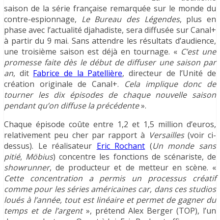
saison de la série française remarquée sur le monde du
contre-espionnage,
Le Bureau des Légendes
, plus en
phase avec l’actualité djahadiste, sera diffusée sur Canal+
à partir du 9 mai. Sans attendre les résultats d’audience,
une troisième saison est déjà en tournage. «
C’est une
promesse faite dès le début de diffuser une saison par
an
, dit
Fabrice de la Patellière
, directeur de l’Unité de
création originale de Canal+.
Cela implique donc de
tourner les dix épisodes de chaque nouvelle saison
pendant qu’on diffuse la précédente
».
Chaque épisode coûte entre 1,2 et 1,5 million d’euros,
relativement peu cher par rapport à
Versailles
(voir ci-
dessus). Le réalisateur
Eric Rochant
(
Un monde sans
pitié
,
Möbius
) concentre les fonctions de scénariste, de
showrunner
, de producteur et de metteur en scène. «
Cette concentration a permis un processus créatif
comme pour les séries américaines car, dans ces studios
loués à l’année, tout est linéaire et permet de gagner du
temps et de l’argent
», prétend Alex Berger (TOP), l’un