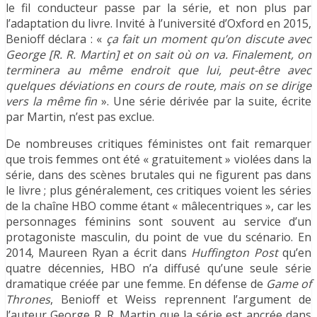
le fil conducteur passe par la série, et non plus par
l’adaptation du livre. Invité à l’université d’Oxford en 2015,
Benioff déclara : «
ça fait un moment qu’on discute avec
George [R. R. Martin] et on sait où on va. Finalement, on
terminera au même endroit que lui, peut-être avec
quelques déviations en cours de route, mais on se dirige
vers la même fin
». Une série dérivée par la suite, écrite
par Martin, n’est pas exclue.
De nombreuses critiques féministes ont fait remarquer
que trois femmes ont été « gratuitement » violées dans la
série, dans des scènes brutales qui ne figurent pas dans
le livre ; plus généralement, ces critiques voient les séries
de la chaîne HBO comme étant « mâlecentriques », car les
personnages féminins sont souvent au service d’un
protagoniste masculin, du point de vue du scénario. En
2014, Maureen Ryan a écrit dans
Huffington Post
qu’en
quatre décennies, HBO n’a diffusé qu’une seule série
dramatique créée par une femme. En défense de
Game of
Thrones
, Benioff et Weiss reprennent l’argument de
l’auteur George R. R. Martin que la série est ancrée dans