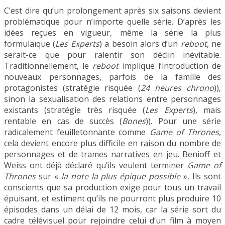
C’est dire qu’un prolongement après six saisons devient
problématique pour n’importe quelle série. D’après les
idées reçues en vigueur, même la série la plus
formulaïque (
Les Experts
) a besoin alors d’un
reboot
, ne
serait-ce que pour ralentir son déclin inévitable.
Traditionnellement, le
reboot
implique l’introduction de
nouveaux personnages, parfois de la famille des
protagonistes (stratégie risquée (
24 heures chrono
)),
sinon la sexualisation des relations entre personnages
existants (stratégie très risquée (
Les Experts
), mais
rentable en cas de succès (
Bones
)). Pour une série
radicalement feuilletonnante comme
Game of Thrones
,
cela devient encore plus difficile en raison du nombre de
personnages et de trames narratives en jeu. Benioff et
Weiss ont déjà déclaré qu’ils veulent terminer
Game of
Thrones
sur «
la note la plus épique possible
»
.
Ils sont
conscients que sa production exige pour tous un travail
épuisant, et estiment qu’ils ne pourront plus produire 10
épisodes dans un délai de 12 mois, car la série sort du
cadre télévisuel pour rejoindre celui d’un film à moyen