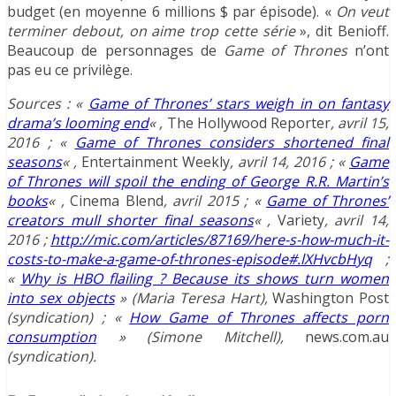
budget (en moyenne 6 millions $ par épisode). «
O
n veut
terminer debout, on aime trop cette série
», dit Benioff.
Beaucoup de personnages de
Game of Thrones
n’ont
pas eu ce privilège.
Sources : «
Game of Thrones’ stars weigh in on fantasy
drama’s looming end
« ,
The Hollywood Reporter
, avril 15,
2016 ; «
Game of Thrones considers shortened final
seasons
« ,
Entertainment Weekly
, avril 14, 2016 ; «
Game
of Thrones will spoil the ending of George R.R. Martin’s
books
« ,
Cinema Blend
, avril 2015 ; «
Game of Thrones’
creators mull shorter final seasons
« ,
Variety
, avril 14,
2016 ;
http://mic.com/articles/87169/here-s-how-much-it-
costs-to-make-a-game-of-thrones-episode#.lXHvcbHyq
;
«
Why is HBO flailing ? Because its shows turn women
into sex objects
» (Maria Teresa Hart),
Washington Post
(syndication)
; «
How Game of Thrones affects porn
consumption
» (Simone Mitchell),
news.com.au
(syndication).