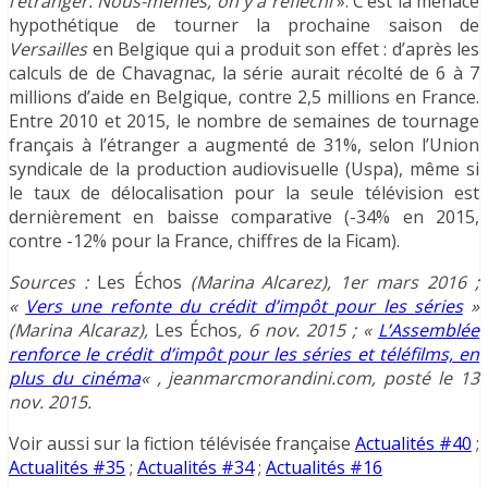
l’étranger. Nous-mêmes, on y a réfléchi
». C’est la menace
hypothétique de tourner la prochaine saison de
Versailles
en Belgique qui a produit son effet : d’après les
calculs de de Chavagnac, la série aurait récolté de 6 à 7
millions d’aide en Belgique, contre 2,5 millions en France.
Entre 2010 et 2015, le nombre de semaines de tournage
français à l’étranger a augmenté de 31%, selon l’Union
syndicale de la production audiovisuelle (Uspa), même si
le taux de délocalisation pour la seule télévision est
dernièrement en baisse comparative (-34% en 2015,
contre -12% pour la France, chiffres de la Ficam).
Sources :
Les Échos
(Marina Alcarez), 1er mars 2016 ;
«
Vers une refonte du crédit d’impôt pour les séries
»
(Marina Alcaraz),
Les Échos
, 6 nov. 2015 ; «
L’Assemblée
renforce le crédit d’impôt pour les séries et téléfilms, en
plus du cinéma
« , jeanmarcmorandini.com, posté le 13
nov. 2015.
Voir aussi sur la fiction télévisée française
Actualités #40
;
Actualités #35
;
Actualités #34
;
Actualités #16