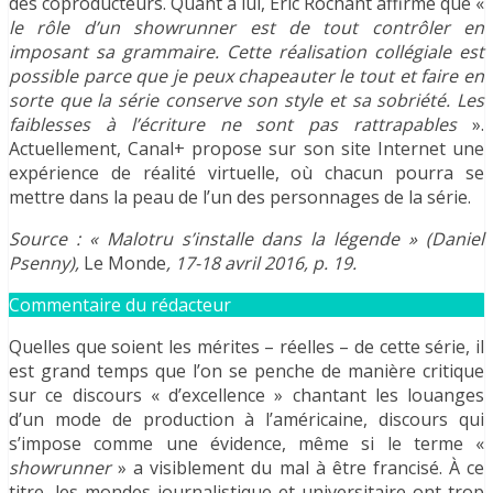
des coproducteurs. Quant à lui, Eric Rochant affirme que «
le rôle d’un showrunner est de tout contrôler en
imposant sa grammaire. Cette réalisation collégiale est
possible parce que je peux chapeauter le tout et faire en
sorte que la série conserve son style et sa sobriété. Les
faiblesses à l’écriture ne sont pas rattrapables
».
Actuellement, Canal+ propose sur son site Internet une
expérience de réalité virtuelle, où chacun pourra se
mettre dans la peau de l’un des personnages de la série.
Source : « Malotru s’installe dans la légende » (Daniel
Psenny),
Le Monde
, 17-18 avril 2016, p. 19.
Commentaire du rédacteur
Quelles que soient les mérites – réelles – de cette série, il
est grand temps que l’on se penche de manière critique
sur ce discours « d’excellence » chantant les louanges
d’un mode de production à l’américaine, discours qui
s’impose comme une évidence, même si le terme «
showrunner
» a visiblement du mal à être francisé. À ce
titre, les mondes journalistique et universitaire ont trop