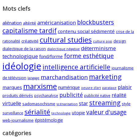
Mots clefs
blockbusters
américanisation
aliénation
altérité
capitalisme tardif
contenu social sédimenté
crise de la
cultural studies
créativité
design
rationalité
culture pop
déterminisme
dialectique de la raison
dialectique négative
forme esthétique
technologique
fond/forme
idéologie
intelligence artificielle
journalisme
marketing
marchandisation
de télévision
langage
marxisme
plaisir
marques
numérique
oeuvre d'art
parataxe
publicité
réalité
produits dérivés
psychanalyse
publicité native
streaming
virtuelle
star
sadomasochisme
style
scénarisation
sérialité
valeur d'usage
utopie
surveillance
technologie
épistémologie
web-journalisme
catégories