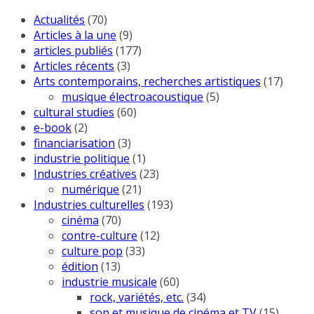
Actualités
(70)
Articles à la une
(9)
articles publiés
(177)
Articles récents
(3)
Arts contemporains, recherches artistiques
(17)
musique électroacoustique
(5)
cultural studies
(60)
e-book
(2)
financiarisation
(3)
industrie politique
(1)
Industries créatives
(23)
numérique
(21)
Industries culturelles
(193)
cinéma
(70)
contre-culture
(12)
culture pop
(33)
édition
(13)
industrie musicale
(60)
rock, variétés, etc.
(34)
son et musique de cinéma et TV
(15)